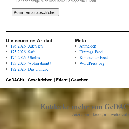
Benachrichtige mich über neue Beiträge via E-Mail.
Die neuesten Artikel
Meta
176.2026: Auch ich
Anmelden
175.2026: Saft
Eintrags-Feed
174.2026: Uferlos
Kommentar-Feed
173.2026: Wohin damit?
WordPress.org
172.2026: Das Übliche
GeDACHt | Geschrieben | Erlebt | Gesehen
Entdecke mehr von GeDACHt
Jetzt abonnieren, um weiterzul