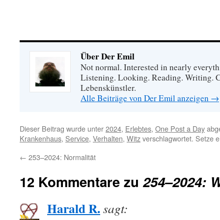
Über Der Emil
Not normal. Interested in nearly everyt
Listening. Looking. Reading. Writing. Clo
Lebenskünstler.
Alle Beiträge von Der Emil anzeigen
→
Dieser Beitrag wurde unter
2024
,
Erlebtes
,
One Post a Day
abge
Krankenhaus
,
Service
,
Verhalten
,
Witz
verschlagwortet. Setze e
←
253–2024: Normalität
12 Kommentare zu
254–2024: W
Harald R.
sagt: