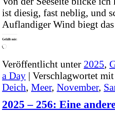
Von der Seeseite blicke ich
ist diesig, fast neblig, und
Auflandiger Wind biegt da
Gefällt mir:
Wird
geladen …
Veröffentlicht unter
2025
,
G
a Day
|
Verschlagwortet mit
Deich
,
Meer
,
November
,
Sa
2025 – 256: Eine ander