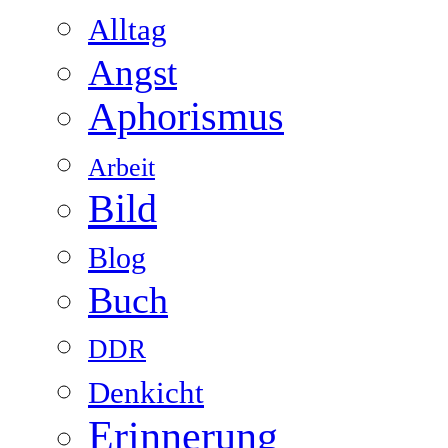
Alltag
Angst
Aphorismus
Arbeit
Bild
Blog
Buch
DDR
Denkicht
Erinnerung